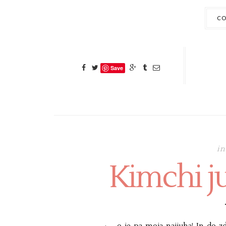
CO
Save
in
Kimchi j