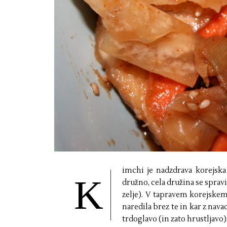
imchi je nadzdrava korejska j
K
družno, cela družina se sprav
zelje). V tapravem korejskem
naredila brez te in kar z nava
trdoglavo (in zato hrustljavo),.