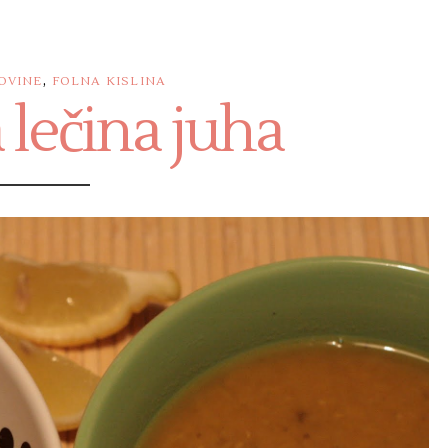
,
OVINE
FOLNA KISLINA
 lečina juha