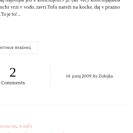
aj najboljša jed s kimchijem.3 JŽ (ali več) kimchijajušna
chi vrzi v vodo, zavri.Tofu nareži na kocke, daj v prazno
o je to! ...
NTINUE READING
2
14. junij 2009, by
Zulejka
Comments
,
KIMCHI
KIMČI