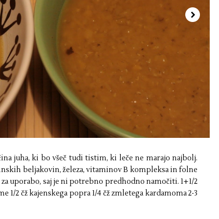
na juha, ki bo všeč tudi tistim, ki leče ne marajo najbolj.
tlinskih beljakovin, železa, vitaminov B kompleksa in folne
a za uporabo, saj je ni potrebno predhodno namočiti. 1+1/2
ume 1/2 čž kajenskega popra 1/4 čž zmletega kardamoma 2-3