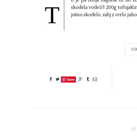
o je pa moja najjuha! In do zd
T
skodela vode1/3 200g tofujaKim
jušno skodelo, zalij z vrelo juho.T
CO
Save
in