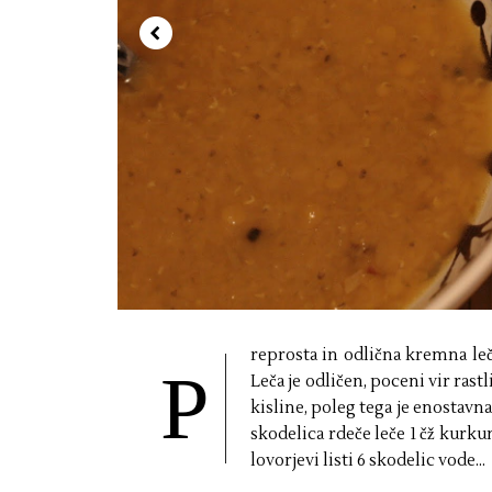
reprosta in odlična kremna leči
P
Leča je odličen, poceni vir ras
kisline, poleg tega je enostavn
skodelica rdeče leče 1 čž kurk
lovorjevi listi 6 skodelic vode...