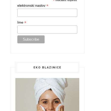
*
indicates required
*
elektronski naslov
*
Ime
EKO BLAZINICE