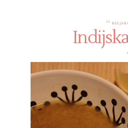
in
BELJAK
Indijska