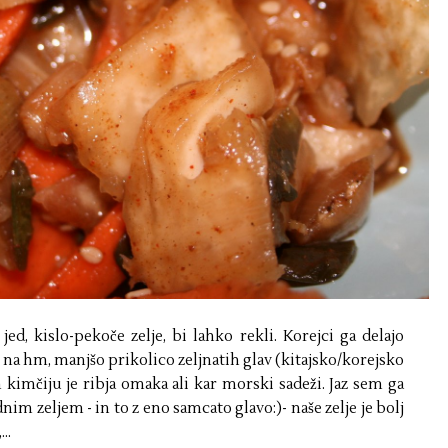
ed, kislo-pekoče zelje, bi lahko rekli. Korejci ga delajo
i na hm, manjšo prikolico zeljnatih glav (kitajsko/korejsko
 kimčiju je ribja omaka ali kar morski sadeži. Jaz sem ga
dnim zeljem - in to z eno samcato glavo:)- naše zelje je bolj
..