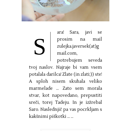
ara! Sara, javi se
S
prosim na mail
zulejka.javersek(at)g
mail.com,
potrebujem seveda
tvoj naslov. Najraje bi vam vsem
potalala darilca! Zlate (in zlati;)) ste!
A sploh nisem skuhala veliko
marmelade ... Zato sem morala
stvar, kot napovedano, prepustiti
sreči, torej Tadeju. In je izžrebal
Saro. Naslednjič pa vas pocrkljam s
kakšnimi piškotki ... ...