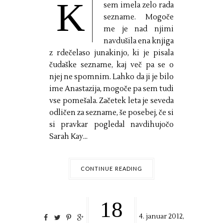
K
sem imela zelo rada
sezname. Mogoče
me je nad njimi
navdušila ena knjiga
z rdečelaso junakinjo, ki je pisala
čudaške sezname, kaj več pa se o
njej ne spomnim. Lahko da ji je bilo
ime Anastazija, mogoče pa sem tudi
vse pomešala. Začetek leta je seveda
odličen za sezname, še posebej, če si
si pravkar pogledal navdihujočo
Sarah Kay...
CONTINUE READING
18
4. januar 2012,