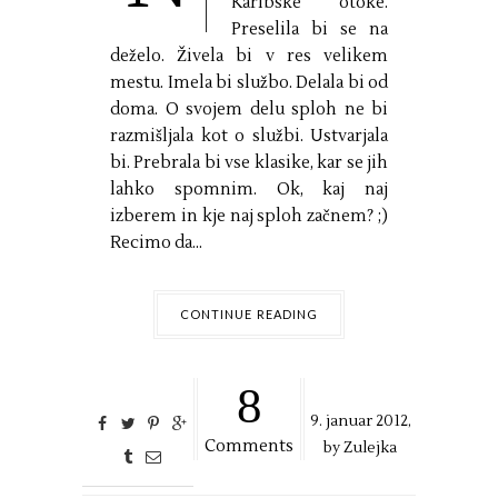
Karibske otoke.
Preselila bi se na
deželo. Živela bi v res velikem
mestu. Imela bi službo. Delala bi od
doma. O svojem delu sploh ne bi
razmišljala kot o službi. Ustvarjala
bi. Prebrala bi vse klasike, kar se jih
lahko spomnim. Ok, kaj naj
izberem in kje naj sploh začnem? ;)
Recimo da...
CONTINUE READING
8
9. januar 2012,
Comments
by
Zulejka