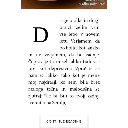
rage bralke in dragi
D
bralci, želim vam
vse lepo v novem
letu! Verjamem, da
bo boljše kot lansko
in ne verjamem, da bo zadnje.
Čeprav je ta misel lahko tudi vse
prej kot depresivna. Vprašate se
namreč lahko, tako kot je mene
moj najdražji, ko sem bila brez
razloga tečna in malodušna že
zjutraj: "Če bi bili to tvoji zadnji
trenutki na Zemlji,...
CONTINUE READING