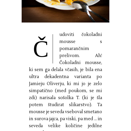
udoviti čokoladni
Č
mousse s
pomarančnim
prelivom. Ah!
Čokoladni mousse,
ki sem ga delala včasih, je bila ena
ultra dekadentna varianta po
Jamieju Oliverju, ki mi jo je zelo
simpatično (med poukom, se mi
zdi) narisala sošolka T. (ki je šla
potem študirat slikarstvo). Ta
mousse je seveda vseboval smetano
in surova jajca, pa viski, pa med ... in
seveda velike količine jedilne