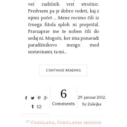
več različnih vrst stročnic.
Predvsem pa je dobro vedeti, kaj z
njimi počet ... Mene recimo čili iz
črnega fižola sploh ni prepričal.
Pravzaprav me še noben čili do
sedaj ni. Mogoče, ker ima ponavadi
paradižnikovo mezgo med
sestavinami, ta mi...
CONTINUE READING
6
29. januar 2012,
Comments
by
Zulejka
in
,
ČOKOLADA
ČOKOLADNI MOUSSE