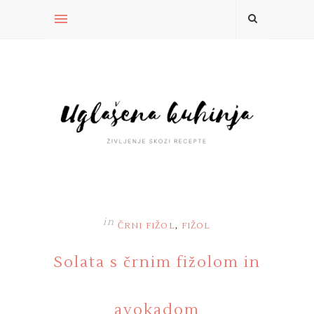
in
,
ČRNI FIŽOL
FIŽOL
Solata s črnim fižolom in
avokadom