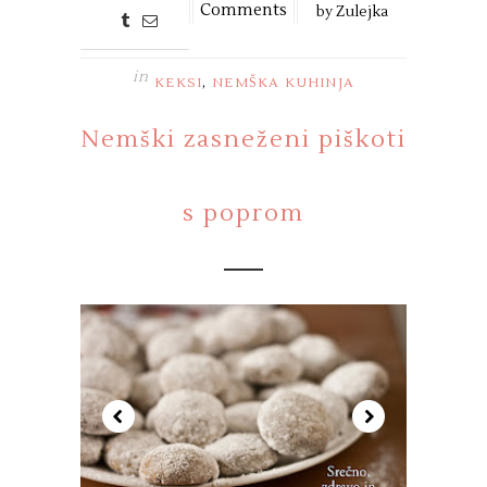
Comments
by
Zulejka
in
,
KEKSI
NEMŠKA KUHINJA
Nemški zasneženi piškoti
s poprom