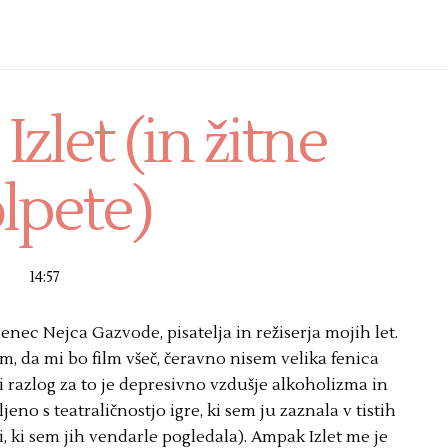
Izlet (in žitne
lpete)
14:57
venec Nejca Gazvode, pisatelja in režiserja mojih let.
m, da mi bo film všeč, čeravno nisem velika fenica
i razlog za to je depresivno vzdušje alkoholizma in
no s teatraličnostjo igre, ki sem ju zaznala v tistih
i, ki sem jih vendarle pogledala). Ampak Izlet me je