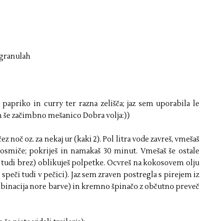
u/granulah
 papriko in curry ter razna zelišča; jaz sem uporabila le
 in še začimbno mešanico Dobra volja:))
noč oz. za nekaj ur (kaki 2). Pol litra vode zavreš, vmešaš
osmiče; pokriješ in namakaš 30 minut. Vmešaš še ostale
i tudi brez) oblikuješ polpetke. Ocvreš na kokosovem olju
lo speči tudi v pečici). Jaz sem zraven postregla s pirejem iz
binacija nore barve) in kremno špinačo z občutno preveč