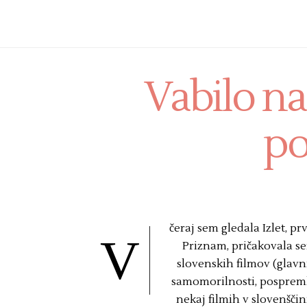
Vabilo na 
po
čeraj sem gledala Izlet, pr
V
Priznam, pričakovala se
slovenskih filmov (glavn
samomorilnosti, pospremlje
nekaj filmih v slovenščin