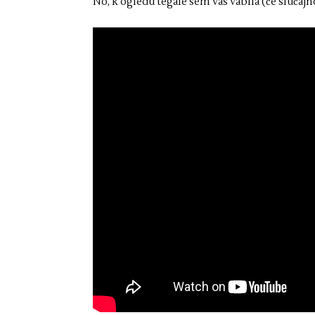
No, k ogledu tegale sem vas vabila (če slučajno 