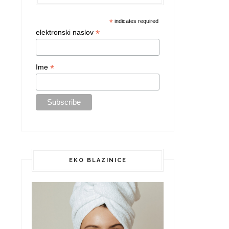
*
indicates required
*
elektronski naslov
*
Ime
EKO BLAZINICE