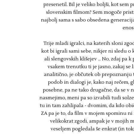
presenetil. Bil je veliko boljši, kot sem 
slovenskim filmom? Sem mogoče pristra
najbolj sama s sabo obsedena generacija
enos
Trije mladi igralci, na katerih sloni zgod
kot bi igrali sami sebe, nikjer ni sledu
ali slengovskih klišejev ... No, zdaj p
vsakem trenutku ti je jasno, zakaj se 
analitično, je občutek ob prepoznanju
podob in dialogi je, kako naj rečem, g
posebne, pa ne tako drugačne, da se v n
nasmejimo, meni pa so izvabili tudi solze 
tu in tam zahlipala - dvomim, da kdo obič
ZA pa je to, da film v mojem spominu ni z
velikokrat zgodi, ampak je v mojih mis
veseljem pogledala še enkrat (in tokra