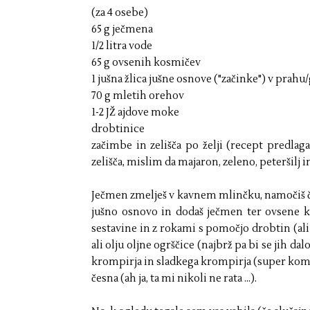
(za 4 osebe)
65 g ječmena
1/2 litra vode
65 g ovsenih kosmičev
1 jušna žlica jušne osnove ("začinke") v prah
70 g mletih orehov
1-2 JŽ ajdove moke
drobtinice
začimbe in zelišča po želji (recept predlaga
zelišča, mislim da majaron, zeleno, peteršilj
Ječmen zmelješ v kavnem mlinčku, namočiš čez 
jušno osnovo in dodaš ječmen ter ovsene k
sestavine in z rokami s pomočjo drobtin (al
ali olju oljne ogrščice (najbrž pa bi se jih da
krompirja in sladkega krompirja (super kom
česna (ah ja, ta mi nikoli ne rata ...).