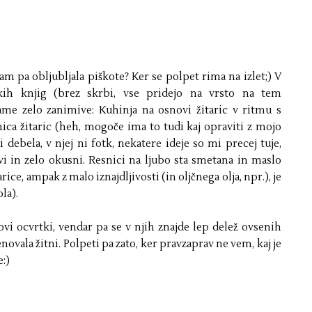
 vam pa obljubljala piškote? Ker se polpet rima na izlet;) V
ih knjig (brez skrbi, vse pridejo na vrsto na tem
ame zelo zanimive: Kuhinja na osnovi žitaric v ritmu s
a žitaric (heh, mogoče ima to tudi kaj opraviti z mojo
i debela, v njej ni fotk, nekatere ideje so mi precej tuje,
vi in zelo okusni. Resnici na ljubo sta smetana in maslo
ice, ampak z malo iznajdljivosti (in oljčnega olja, npr.), je
la).
i ocvrtki, vendar pa se v njih znajde lep delež ovsenih
vala žitni. Polpeti pa zato, ker pravzaprav ne vem, kaj je
:)