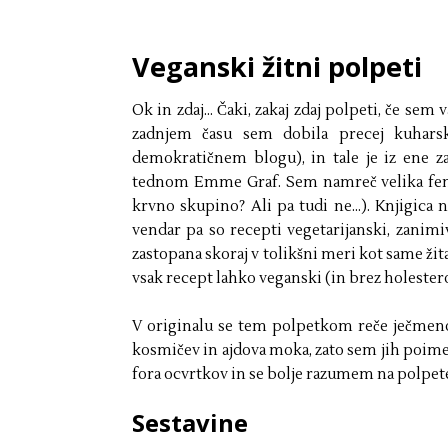
Veganski žitni polpeti
Ok in zdaj... Čaki, zakaj zdaj polpeti, če sem
zadnjem času sem dobila precej kuharsk
demokratičnem blogu), in tale je iz ene z
tednom Emme Graf. Sem namreč velika fenic
krvno skupino? Ali pa tudi ne...). Knjigica n
vendar pa so recepti vegetarijanski, zanimi
zastopana skoraj v tolikšni meri kot same žitar
vsak recept lahko veganski (in brez holestero
V originalu se tem polpetkom reče ječmenov
kosmičev in ajdova moka, zato sem jih poimeno
fora ocvrtkov in se bolje razumem na polpete
Sestavine