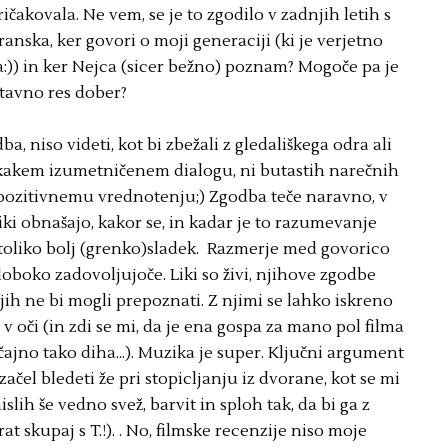
pričakovala. Ne vem, se je to zgodilo v zadnjih letih s
nska, ker govori o moji generaciji (ki je verjetno
:)) in ker Nejca (sicer bežno) poznam? Mogoče pa je
tavno res dober?
ba, niso videti, kot bi zbežali z gledališkega odra ali
 o kakem izumetničenem dialogu, ni butastih narečnih
a k pozitivnemu vrednotenju;) Zgodba teče naravno, v
liki obnašajo, kakor se, in kadar je to razumevanje
 toliko bolj (grenko)sladek. Razmerje med govorico
loboko zadovoljujoče. Liki so živi, njihove zgodbe
jih ne bi mogli prepoznati. Z njimi se lahko iskreno
v oči (in zdi se mi, da je ena gospa za mano pol filma
ajno tako diha...). Muzika je super. Ključni argument
ačel bledeti že pri stopicljanju iz dvorane, kot se mi
lih še vedno svež, barvit in sploh tak, da bi ga z
t skupaj s T.!). . No, filmske recenzije niso moje