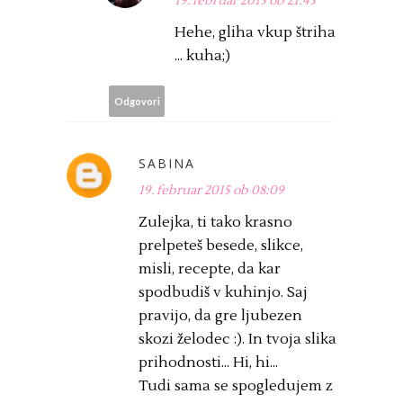
19. februar 2015 ob 21:43
Hehe, gliha vkup štriha
... kuha;)
Odgovori
SABINA
19. februar 2015 ob 08:09
Zulejka, ti tako krasno
prelpeteš besede, slikce,
misli, recepte, da kar
spodbudiš v kuhinjo. Saj
pravijo, da gre ljubezen
skozi želodec :). In tvoja slika
prihodnosti... Hi, hi...
Tudi sama se spogledujem z