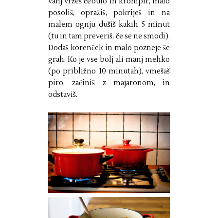
vanj vržeš čebulo in krompir, malo
posoliš, opražiš, pokriješ in na
malem ognju dušiš kakih 5 minut
(tu in tam preveriš, če se ne smodi).
Dodaš korenček in malo pozneje še
grah. Ko je vse bolj ali manj mehko
(po približno 10 minutah), vmešaš
piro, začiniš z majaronom, in
odstaviš.