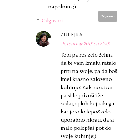
napolnim ;)
Odgovori
Odgovori
ZULEJKA
19. februar 2015 ob 21:45
Tebi pa res zelo želim,
da bi vam kmalu ratalo
priti na svoje, pa da boš
imel krasno založeno
kuhinjo! Kakšno stvar
pa si le privošči že
sedaj, sploh kej takega,
kar je zelo lepo&zelo
uporabno hkrati, da si
malo polepšaš pot do
svoje kuhinje;)