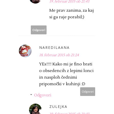
19. februar 2015 ob 21:43
Me prav zanima, za kaj
si ga raje porabil;)
Odgovori
NAREDILAANA
18. februar 2015 ob 21:24
YEs!!!!! Kako mi je fino brati
o obsedencih z lepimi lonci
in nasploh čednimi
pripomočki v kuhinji :D
Odgovori
Odgovori
ZULEJKA