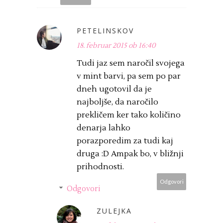
PETELINSKOV
18. februar 2015 ob 16:40
Tudi jaz sem naročil svojega
v mint barvi, pa sem po par
dneh ugotovil da je
najboljše, da naročilo
prekličem ker tako količino
denarja lahko
porazporedim za tudi kaj
druga :D Ampak bo, v bližnji
prihodnosti.
Odgovori
Odgovori
ZULEJKA