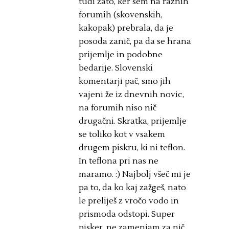
tudi zato, ker sem na raznih
forumih (skovenskih,
kakopak) prebrala, da je
posoda zanič, pa da se hrana
prijemlje in podobne
bedarije. Slovenski
komentarji pač, smo jih
vajeni že iz dnevnih novic,
na forumih niso nič
drugačni. Skratka, prijemlje
se toliko kot v vsakem
drugem piskru, ki ni teflon.
In teflona pri nas ne
maramo. :) Najbolj všeč mi je
pa to, da ko kaj zažgeš, nato
le preliješ z vročo vodo in
prismoda odstopi. Super
pisker, ne zamenjam za nič