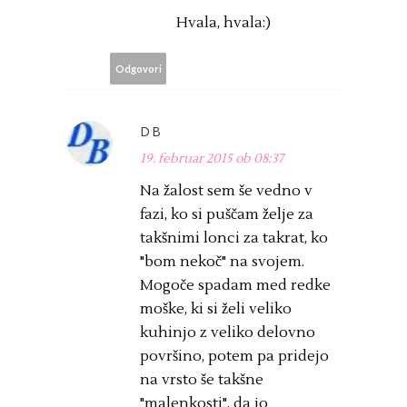
Hvala, hvala:)
Odgovori
DB
19. februar 2015 ob 08:37
Na žalost sem še vedno v
fazi, ko si puščam želje za
takšnimi lonci za takrat, ko
"bom nekoč" na svojem.
Mogoče spadam med redke
moške, ki si želi veliko
kuhinjo z veliko delovno
površino, potem pa pridejo
na vrsto še takšne
"malenkosti", da jo