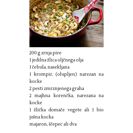
200 g zrnja pire
1 jedilna žlica oljčnega olja
1 čebula, nasekljana
1 krompir, (olupljen) narezan na
kocke
2 pesti zmrznjenega graha
2 majhna korenčka, narezana na
kocke
1 žlička domače vegete ali 1 bio
jušna kocka
majaron, ščepec ali dva