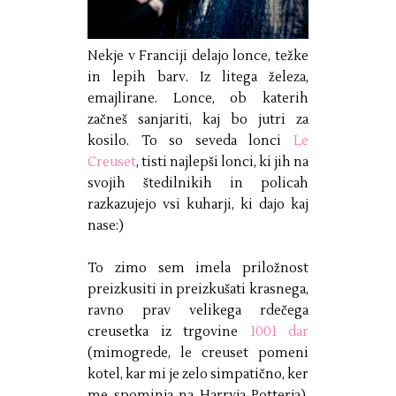
Nekje v Franciji delajo lonce, težke
in lepih barv. Iz litega železa,
emajlirane. Lonce, ob katerih
začneš sanjariti, kaj bo jutri za
kosilo. To so seveda lonci
Le
Creuset
, tisti najlepši lonci, ki jih na
svojih štedilnikih in policah
razkazujejo vsi kuharji, ki dajo kaj
nase:)
To zimo sem imela priložnost
preizkusiti in preizkušati krasnega,
ravno prav velikega rdečega
creusetka iz trgovine
1001 dar
(mimogrede, le creuset pomeni
kotel, kar mi je zelo simpatično, ker
me spominja na Harryja Potterja).