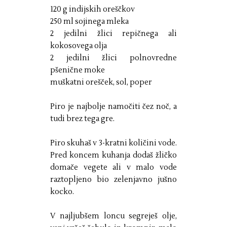
120 g indijskih oreščkov
250 ml sojinega mleka
2 jedilni žlici repičnega ali
kokosovega olja
2 jedilni žlici polnovredne
pšenične moke
muškatni orešček, sol, poper
Piro je najbolje namočiti čez noč, a
tudi brez tega gre.
Piro skuhaš v 3-kratni količini vode.
Pred koncem kuhanja dodaš žličko
domače vegete ali v malo vode
raztopljeno bio zelenjavno jušno
kocko.
V najljubšem loncu segreješ olje,