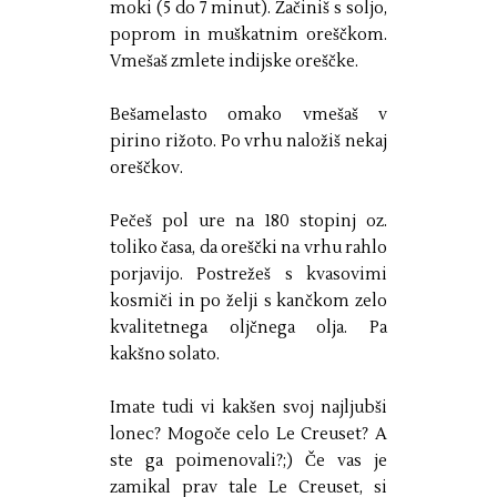
moki (5 do 7 minut). Začiniš s soljo,
poprom in muškatnim oreščkom.
Vmešaš zmlete indijske oreščke.
Bešamelasto omako vmešaš v
pirino rižoto. Po vrhu naložiš nekaj
oreščkov.
Pečeš pol ure na 180 stopinj oz.
toliko časa, da oreščki na vrhu rahlo
porjavijo. Postrežeš s kvasovimi
kosmiči in po želji s kančkom zelo
kvalitetnega oljčnega olja. Pa
kakšno solato.
Imate tudi vi kakšen svoj najljubši
lonec? Mogoče celo Le Creuset? A
ste ga poimenovali?;) Če vas je
zamikal prav tale Le Creuset, si