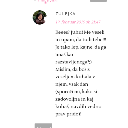
Odgovori
ZULEJKA
19. februar 2015 ob 21:47
Reees? Juhu! Me veseli
in upam, da tudi tebe!!!
Je tako lep, kajne, da ga
imaš kar
razstavljenega?;)
Mislim, da boš z
veseljem kuhala v
njem, vsak dan
(sporoči mi, kako si
zadovoljna in kaj
kuhaš, navdih vedno
prav pride)!