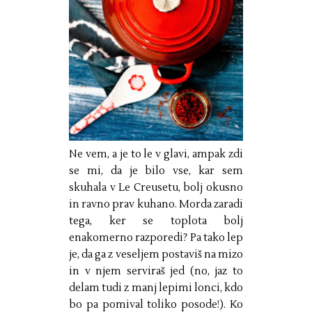
Ne vem, a je to le v glavi, ampak zdi
se mi, da je bilo vse, kar sem
skuhala v Le Creusetu, bolj okusno
in ravno prav kuhano. Morda zaradi
tega, ker se toplota bolj
enakomerno razporedi? Pa tako lep
je, da ga z veseljem postaviš na mizo
in v njem serviraš jed (no, jaz to
delam tudi z manj lepimi lonci, kdo
bo pa pomival toliko posode!). Ko