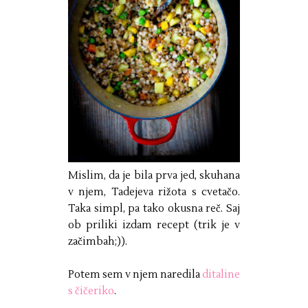
Mislim, da je bila prva jed, skuhana
v njem, Tadejeva rižota s cvetačo.
Taka simpl, pa tako okusna reč. Saj
ob priliki izdam recept (trik je v
začimbah;)).
Potem sem v njem naredila
ditaline
s čičeriko
.