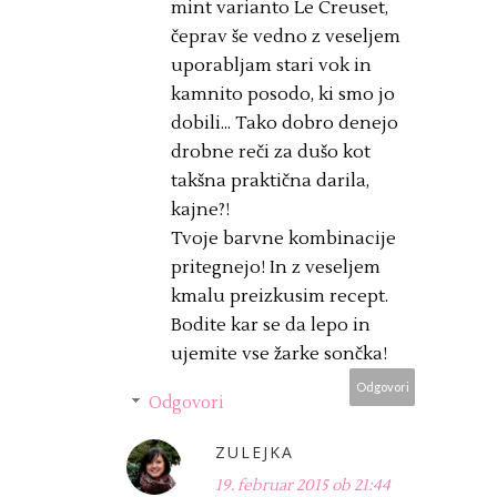
mint varianto Le Creuset,
čeprav še vedno z veseljem
uporabljam stari vok in
kamnito posodo, ki smo jo
dobili... Tako dobro denejo
drobne reči za dušo kot
takšna praktična darila,
kajne?!
Tvoje barvne kombinacije
pritegnejo! In z veseljem
kmalu preizkusim recept.
Bodite kar se da lepo in
ujemite vse žarke sončka!
Odgovori
Odgovori
ZULEJKA
19. februar 2015 ob 21:44