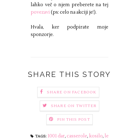
lahko več o njem preberete na tej
povezavi
(ps: celo na akciji je!).
Hvala, ker podpirate moje
sponzorje.
SHARE THIS STORY
SHARE ON FACEBOOK
SHARE ON TWITTER
PIN THIS POST
1001 dar
,
casserole
,
kosilo
,
le
TAGS: