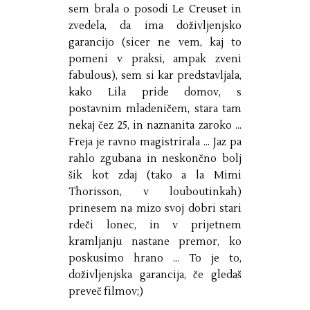
sem brala o posodi Le Creuset in
zvedela, da ima doživljenjsko
garancijo (sicer ne vem, kaj to
pomeni v praksi, ampak zveni
fabulous), sem si kar predstavljala,
kako Lila pride domov, s
postavnim mladeničem, stara tam
nekaj čez 25, in naznanita zaroko ...
Freja je ravno magistrirala ... Jaz pa
rahlo zgubana in neskončno bolj
šik kot zdaj (tako a la Mimi
Thorisson, v louboutinkah)
prinesem na mizo svoj dobri stari
rdeči lonec, in v prijetnem
kramljanju nastane premor, ko
poskusimo hrano ... To je to,
doživljenjska garancija, če gledaš
preveč filmov;)