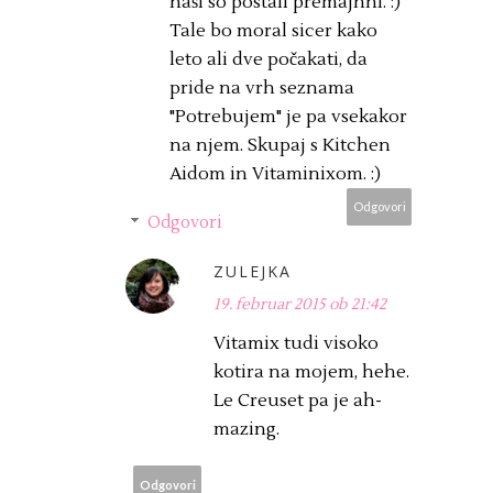
naši so postali premajhni. :)
Tale bo moral sicer kako
leto ali dve počakati, da
pride na vrh seznama
"Potrebujem" je pa vsekakor
na njem. Skupaj s Kitchen
Aidom in Vitaminixom. :)
Odgovori
Odgovori
ZULEJKA
19. februar 2015 ob 21:42
Vitamix tudi visoko
kotira na mojem, hehe.
Le Creuset pa je ah-
mazing.
Odgovori