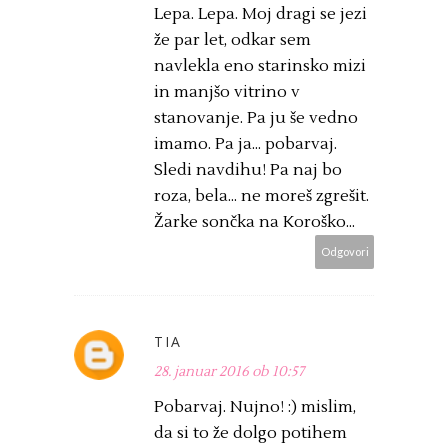
Lepa. Lepa. Moj dragi se jezi
že par let, odkar sem
navlekla eno starinsko mizi
in manjšo vitrino v
stanovanje. Pa ju še vedno
imamo. Pa ja... pobarvaj.
Sledi navdihu! Pa naj bo
roza, bela... ne moreš zgrešit.
Žarke sončka na Koroško...
Odgovori
TIA
28. januar 2016 ob 10:57
Pobarvaj. Nujno! :) mislim,
da si to že dolgo potihem