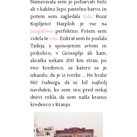
Nameravala sem jo pobarvati belo
ali v kakšno lepo pastelno barvo, in
potem sem zagledala
tole
. Roza!
Kupljeno! Nasploh je vse na
Jungalowu
perfektno. Potem sem
videla še
tole
. Enkrat sem že poslala
Tadeja, s sposojenim avtom in
prikolico, v Grosuplje ali kam,
skratka nekam 200 km stran, po
eno kredenco, za katero se je
izkazalo, da je iz iverke ... Ne hvala!
Nič čudnega, da ni bil najbolj
navdušen, ko sem mu pred nekaj
dnevi rekla, da sem našla krasno
kredenco v Kranju.