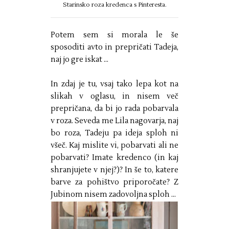
Starinsko roza kredenca s Pinteresta.
Potem sem si morala le še
sposoditi avto in prepričati Tadeja,
naj jo gre iskat ...
In zdaj je tu, vsaj tako lepa kot na
slikah v oglasu, in nisem več
prepričana, da bi jo rada pobarvala
v roza. Seveda me Lila nagovarja, naj
bo roza, Tadeju pa ideja sploh ni
všeč. Kaj mislite vi, pobarvati ali ne
pobarvati? Imate kredenco (in kaj
shranjujete v njej?)? In še to, katere
barve za pohištvo priporočate? Z
Jubinom nisem zadovoljna sploh ...