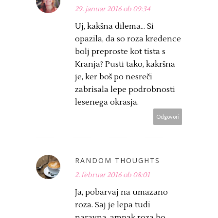
29. januar 2016 ob 09:34
Uj, kakšna dilema... Si
opazila, da so roza kredence
bolj preproste kot tista s
Kranja? Pusti tako, kakršna
je, ker boš po nesreči
zabrisala lepe podrobnosti
lesenega okrasja.
Odgovori
RANDOM THOUGHTS
2. februar 2016 ob 08:01
Ja, pobarvaj na umazano
roza. Saj je lepa tudi
naravna, ampak roza bo