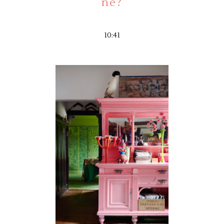
ne?
10:41