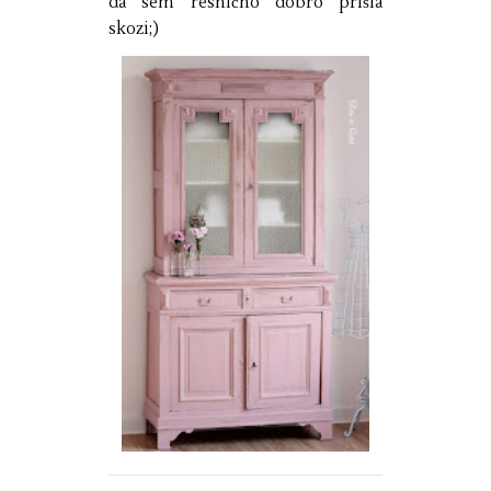
da sem resnično dobro prišla
skozi;)