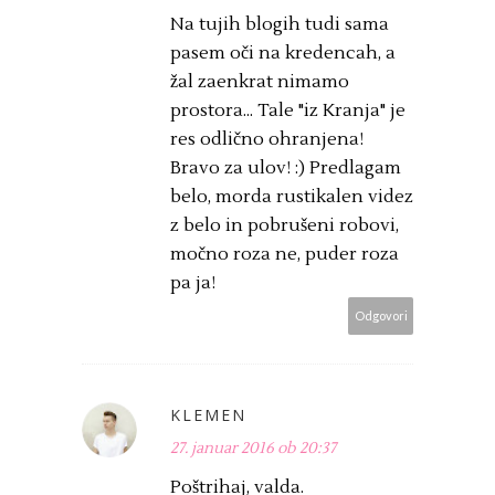
Na tujih blogih tudi sama
pasem oči na kredencah, a
žal zaenkrat nimamo
prostora... Tale "iz Kranja" je
res odlično ohranjena!
Bravo za ulov! :) Predlagam
belo, morda rustikalen videz
z belo in pobrušeni robovi,
močno roza ne, puder roza
pa ja!
Odgovori
KLEMEN
27. januar 2016 ob 20:37
Poštrihaj, valda.