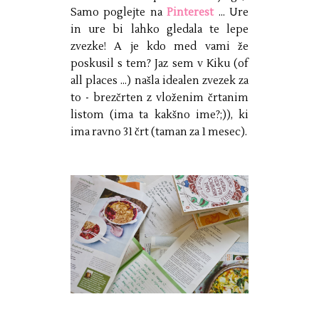
Samo poglejte na
Pinterest
... Ure
in ure bi lahko gledala te lepe
zvezke! A je kdo med vami že
poskusil s tem? Jaz sem v Kiku (of
all places ...) našla idealen zvezek za
to - brezčrten z vloženim črtanim
listom (ima ta kakšno ime?;)), ki
ima ravno 31 črt (taman za 1 mesec).