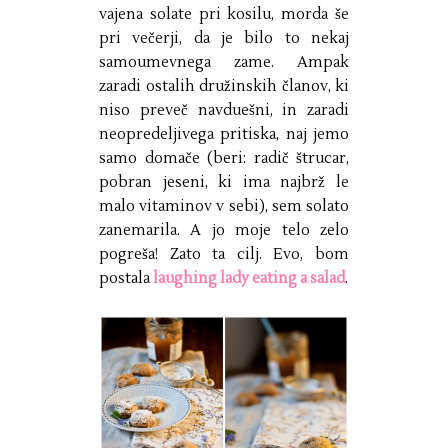
vajena solate pri kosilu, morda še
pri večerji, da je bilo to nekaj
samoumevnega zame. Ampak
zaradi ostalih družinskih članov, ki
niso preveč navduešni, in zaradi
neopredeljivega pritiska, naj jemo
samo domače (beri: radič štrucar,
pobran jeseni, ki ima najbrž le
malo vitaminov v sebi), sem solato
zanemarila. A jo moje telo zelo
pogreša! Zato ta cilj. Evo, bom
postala
laughing lady eating a salad
.