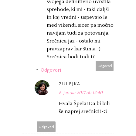
svojega definitivno uvrstila
sprehode, ki mi - taki daljši
in kaj vredni - uspevajo le
med vikendi, sicer pa močno
navijam tudi za potovanja.
Srečnica jaz - ostalo mi
pravzaprav kar štima. :)
Srečnica bodi tudi ti!
Odgovori
Odgovori
ZULEJKA
6. januar 2017 ob 12:40
Hvala Špela! Da bi bili
še naprej srečnici! <3
Odgovori