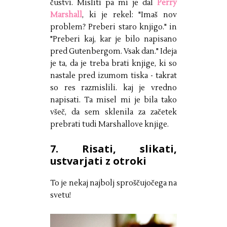
čustvi. Misliti pa mi je dal
Perry
Marshall
, ki je rekel: "Imaš nov
problem? Preberi staro knjigo." in
"Preberi kaj, kar je bilo napisano
pred Gutenbergom. Vsak dan." Ideja
je ta, da je treba brati knjige, ki so
nastale pred izumom tiska - takrat
so res razmislili. kaj je vredno
napisati. Ta misel mi je bila tako
všeč, da sem sklenila za začetek
prebrati tudi Marshallove knjige.
7. Risati, slikati,
ustvarjati z otroki
To je nekaj najbolj sproščujočega na
svetu!