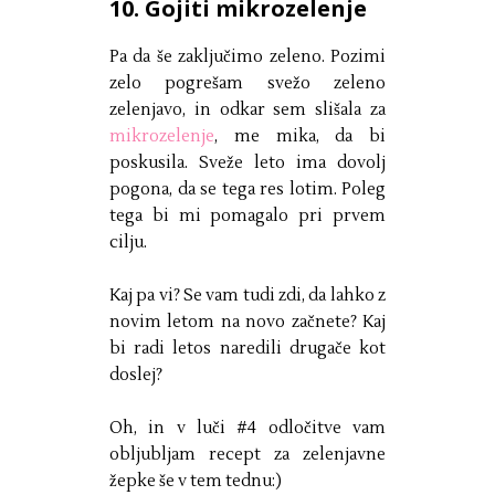
10. Gojiti mikrozelenje
Pa da še zaključimo zeleno. Pozimi
zelo pogrešam svežo zeleno
zelenjavo, in odkar sem slišala za
mikrozelenje
, me mika, da bi
poskusila. Sveže leto ima dovolj
pogona, da se tega res lotim. Poleg
tega bi mi pomagalo pri prvem
cilju.
Kaj pa vi? Se vam tudi zdi, da lahko z
novim letom na novo začnete? Kaj
bi radi letos naredili drugače kot
doslej?
Oh, in v luči #4 odločitve vam
obljubljam recept za zelenjavne
žepke še v tem tednu:)