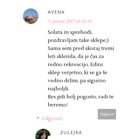
AVENA
5. januar 2017 ob 21:42
Solata in sprehodi,
pozdravljam take sklepe;)
Sama sem pred skoraj tremi
leti sklenila, da je čas za
redno rekreacijo. Edini
sklep verjetno, ki se ga še
vedno držim, pa sigurno
najboljši.
Res piši bolj pogosto, radi te
beremo!
Odgovori
Odgovori
ZULEJKA