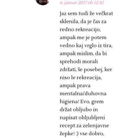
6. januar 2017 ob 12:42
Jaz sem tudi že večkrat
sklenila, da je čas za
redno rekreacijo,
ampak me je potem
vedno kaj vrglo iz tira,
ampak mislim, da bi
sprehodi morali
zdržati, še posebej, ker
niso le rekreacija,
ampak prava
mentalna/duhovna
higiena! Evo, grem
držat obljubo in
napisat obljubljeni
recept za zelenjavne
žepke! :) vse dobro,