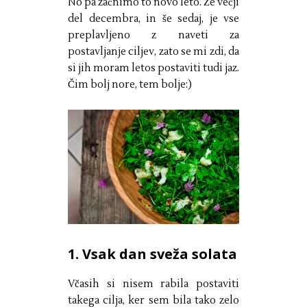
No pa začnimo to novo leto. Že večji
del decembra, in še sedaj, je vse
preplavljeno z naveti za
postavljanje ciljev, zato se mi zdi, da
si jih moram letos postaviti tudi jaz.
Čim bolj nore, tem bolje:)
1. Vsak dan sveža solata
Včasih si nisem rabila postaviti
takega cilja, ker sem bila tako zelo