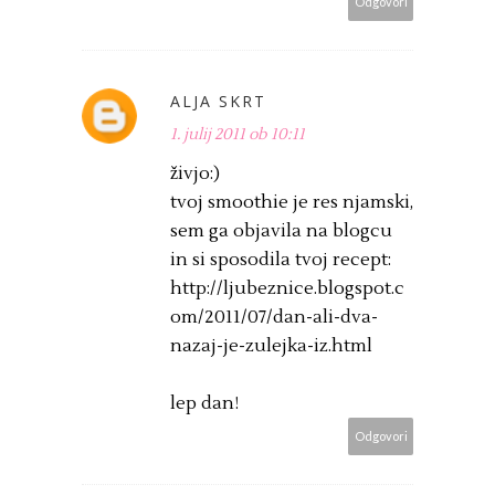
Odgovori
ALJA SKRT
1. julij 2011 ob 10:11
živjo:)
tvoj smoothie je res njamski,
sem ga objavila na blogcu
in si sposodila tvoj recept:
http://ljubeznice.blogspot.c
om/2011/07/dan-ali-dva-
nazaj-je-zulejka-iz.html
lep dan!
Odgovori