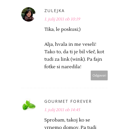
ZULEJKA
1. julij 2011 ob 10:19
Tika, le poskusi;)
Alja, hvala in me veseli!
Tako to, da ti je bil všeč, kot
tudi za link (wink). Pa fajn
fotke si naredila!
Odgovori
GOURMET FOREVER
1. julij 2011 ob 14:45
Sprobam, takoj ko se
vrnemo domov. Pa tudi