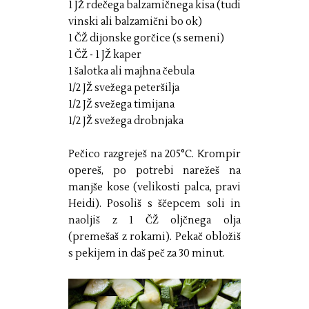
1 JŽ rdečega balzamičnega kisa (tudi
vinski ali balzamični bo ok)
1 ČŽ dijonske gorčice (s semeni)
1 ČŽ - 1 JŽ kaper
1 šalotka ali majhna čebula
1/2 JŽ svežega peteršilja
1/2 JŽ svežega timijana
1/2 JŽ svežega drobnjaka
Pečico razgreješ na 205°C. Krompir
opereš, po potrebi narežeš na
manjše kose (velikosti palca, pravi
Heidi). Posoliš s ščepcem soli in
naoljiš z 1 ČŽ oljčnega olja
(premešaš z rokami). Pekač obložiš
s pekijem in daš peč za 30 minut.