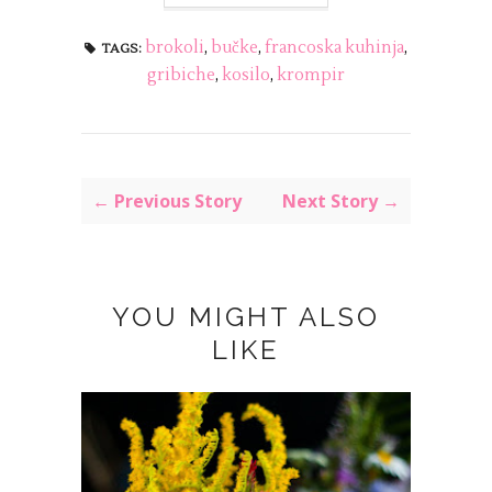
brokoli
,
bučke
,
francoska kuhinja
,
TAGS:
gribiche
,
kosilo
,
krompir
← Previous Story
Next Story →
YOU MIGHT ALSO
LIKE