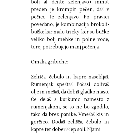
bolj al dente zelenjavo) minut
preden je krompir pečen, daš v
pečico še zelenjavo. Po pravici
povedano, je kombinacija brokoli-
bučke kar malo tricky, ker so bučke
veliko bolj mehke in polne vode,
torej potrebujejo manj pečenja.
Omaka gribiche:
Zelišča, čebulo in kapre nasekljaš.
Rumenjak speštaš. Počasi dolivaš
olje in mešaš, da dobiš gladko maso.
Če delaš s kurkumo namesto z
rumenjakom, se to ne bo zgodilo,
tako da brez panike. Vmešaš kis in
gorčico. Dodaš zelišča, čebulo in
kapre ter dober ščep soli. Njami.