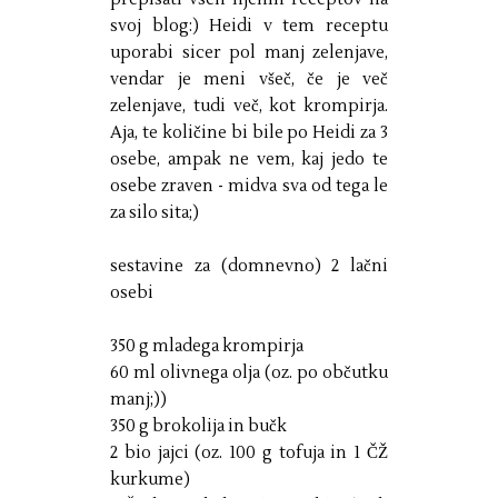
svoj blog:) Heidi v tem receptu
uporabi sicer pol manj zelenjave,
vendar je meni všeč, če je več
zelenjave, tudi več, kot krompirja.
Aja, te količine bi bile po Heidi za 3
osebe, ampak ne vem, kaj jedo te
osebe zraven - midva sva od tega le
za silo sita;)
sestavine za (domnevno) 2 lačni
osebi
350 g mladega krompirja
60 ml olivnega olja (oz. po občutku
manj;))
350 g brokolija in bučk
2 bio jajci (oz. 100 g tofuja in 1 ČŽ
kurkume)