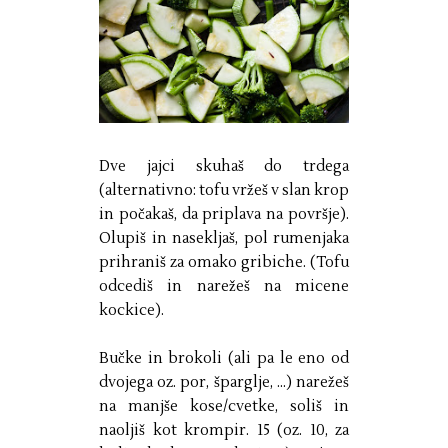
Dve jajci skuhaš do trdega
(alternativno: tofu vržeš v slan krop
in počakaš, da priplava na površje).
Olupiš in nasekljaš, pol rumenjaka
prihraniš za omako gribiche. (Tofu
odcediš in narežeš na micene
kockice).
Bučke in brokoli (ali pa le eno od
dvojega oz. por, šparglje, ...) narežeš
na manjše kose/cvetke, soliš in
naoljiš kot krompir. 15 (oz. 10, za