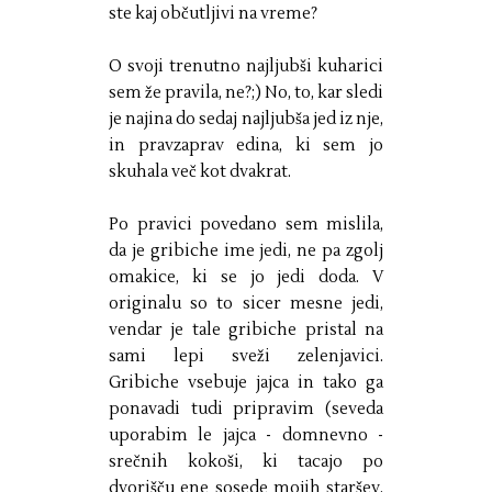
ste kaj občutljivi na vreme?
O svoji trenutno najljubši kuharici
sem že pravila, ne?;) No, to, kar sledi
je najina do sedaj najljubša jed iz nje,
in pravzaprav edina, ki sem jo
skuhala več kot dvakrat.
Po pravici povedano sem mislila,
da je gribiche ime jedi, ne pa zgolj
omakice, ki se jo jedi doda. V
originalu so to sicer mesne jedi,
vendar je tale gribiche pristal na
sami lepi sveži zelenjavici.
Gribiche vsebuje jajca in tako ga
ponavadi tudi pripravim (seveda
uporabim le jajca - domnevno -
srečnih kokoši, ki tacajo po
dvorišču ene sosede mojih staršev,