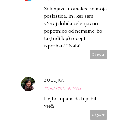
Zelenjava + omakce so moja
poslastica...in , ker sem
včeraj dobila zelenjavno
popotnico od nemame, bo
ta (tudi lep) recept
izproban! Hvala!
Odgovori
ZULEJKA
13. julij 2011 ob 15:38
Hejho, upam, da ti je bil
všeč?
Odgovori