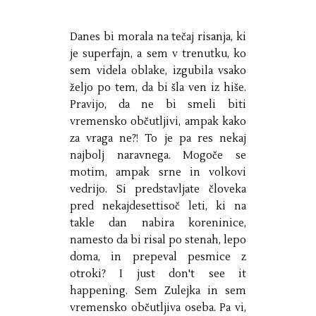
Danes bi morala na tečaj risanja, ki
je superfajn, a sem v trenutku, ko
sem videla oblake, izgubila vsako
željo po tem, da bi šla ven iz hiše.
Pravijo, da ne bi smeli biti
vremensko občutljivi, ampak kako
za vraga ne?! To je pa res nekaj
najbolj naravnega. Mogoče se
motim, ampak srne in volkovi
vedrijo. Si predstavljate človeka
pred nekajdesettisoč leti, ki na
takle dan nabira koreninice,
namesto da bi risal po stenah, lepo
doma, in prepeval pesmice z
otroki? I just don't see it
happening. Sem Zulejka in sem
vremensko občutljiva oseba. Pa vi,