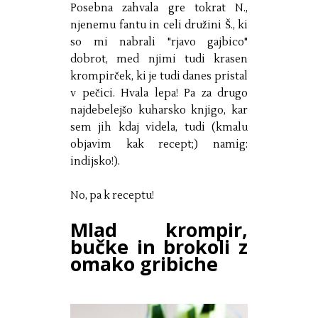
Posebna zahvala gre tokrat N.,
njenemu fantu in celi družini Š., ki
so mi nabrali "rjavo gajbico"
dobrot, med njimi tudi krasen
krompirček, ki je tudi danes pristal
v pečici. Hvala lepa! Pa za drugo
najdebelejšo kuharsko knjigo, kar
sem jih kdaj videla, tudi (kmalu
objavim kak recept;) namig:
indijsko!).
No, pa k receptu!
Mlad krompir,
bučke in brokoli z
omako gribiche