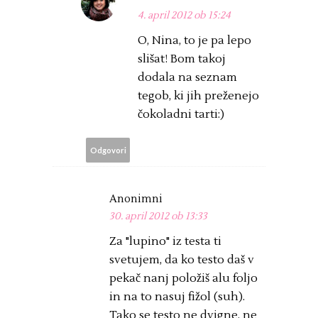
4. april 2012 ob 15:24
O, Nina, to je pa lepo
slišat! Bom takoj
dodala na seznam
tegob, ki jih preženejo
čokoladni tarti:)
Odgovori
Anonimni
30. april 2012 ob 13:33
Za "lupino" iz testa ti
svetujem, da ko testo daš v
pekač nanj položiš alu foljo
in na to nasuj fižol (suh).
Tako se testo ne dvigne, ne