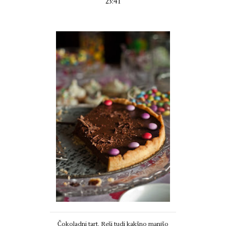
23:41
Čokoladni tart. Reši tudi kakšno manjšo