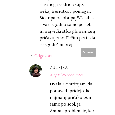
slastnega vedno vsaj za
nekaj trenutkov pomaga...
Sicer pa ne obupaj!Včasih se
stvari zgodijo same po sebi
in največkrat,ko jih najmanj
pričakujemo. Držim pesti, da
se zgodi čim prej!
Odgovori
Odgovori
ZULEJKA
4. april 2012 ob 15:23
Hvala! Se strinjam, da
ponavadi pridejo, ko
najmanj pričakuješ in
same po sebi, ja.
Ampak problem je, kar