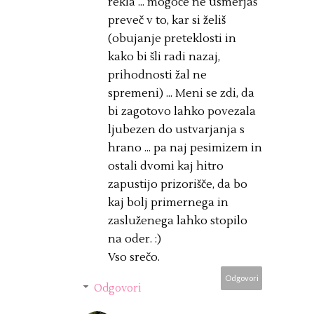
rekla ... mogoče ne usmerjaš
preveč v to, kar si želiš
(obujanje preteklosti in
kako bi šli radi nazaj,
prihodnosti žal ne
spremeni) ... Meni se zdi, da
bi zagotovo lahko povezala
ljubezen do ustvarjanja s
hrano ... pa naj pesimizem in
ostali dvomi kaj hitro
zapustijo prizorišče, da bo
kaj bolj primernega in
zasluženega lahko stopilo
na oder. :)
Vso srečo.
Odgovori
Odgovori