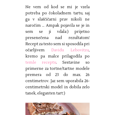
Ne vem od kod se mi je vzela
potreba po čokoladnem tartu, saj
ga v slaščičarni prav nikoli ne
naročim ... Ampak pojavila se je in
sem se ji vdala:) prijetno
presenečena nad rezultatom!
Recept za testo sem si sposodila pri
očarljivem
Davidu Lebovitzu
,
kremo pa malce prilagodila po
temle receptu
. Sestavine so
primerne za tortne/tartne modele
premera od 23 do max. 26
centimetrov. Jaz sem uporabila 26-
centimetrski model in dobila zelo
tanek, eleganten tart:)