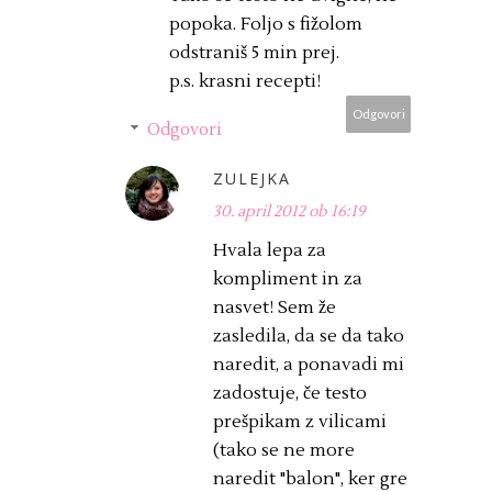
popoka. Foljo s fižolom
odstraniš 5 min prej.
p.s. krasni recepti!
Odgovori
Odgovori
ZULEJKA
30. april 2012 ob 16:19
Hvala lepa za
kompliment in za
nasvet! Sem že
zasledila, da se da tako
naredit, a ponavadi mi
zadostuje, če testo
prešpikam z vilicami
(tako se ne more
naredit "balon", ker gre