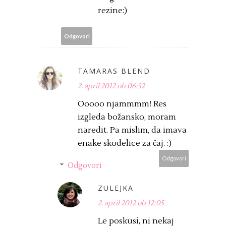
rezine:)
Odgovori
TAMARAS BLEND
2. april 2012 ob 06:32
Ooooo njammmm! Res
izgleda božansko, moram
naredit. Pa mislim, da imava
enake skodelice za čaj. :)
Odgovori
Odgovori
ZULEJKA
2. april 2012 ob 12:05
Le poskusi, ni nekaj