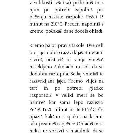
v velikosti lešnika) prihraniš in z
njim po potrebi zapolniš pri
pečenju nastale razpoke. Pečeš 15
minut na 210°C. Preden napolniš s
kremo, počakaš, da se docela ohladi.
Kremo pa pripraviš takole. Dve celi
bio jajci dobro razžvrkljaš. Smetano
zavreš, odstaviš in vanjo vmešaš
nasekljano čokolado in sol, da se
dodobra raztopita. Sedaj vmešaš še
razžvrkljani jajci. Kremo vliješ na
tart in po potrebi gladko
razporediš, v veliki meri se bo
namreč kar sama lepo razlezla.
Pečeš 15-20 minut na 160-165°C. Če
opaziš kakšno razpoko na kremi,
takoj vzameš iz pečice. Ohladiš in za
nekaj ur spraviš v hladilnik, da se