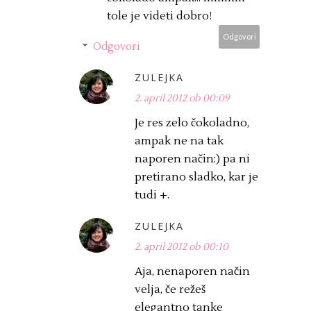
tole je videti dobro!
Odgovori
Odgovori
ZULEJKA
2. april 2012 ob 00:09
Je res zelo čokoladno,
ampak ne na tak
naporen način:) pa ni
pretirano sladko, kar je
tudi +.
ZULEJKA
2. april 2012 ob 00:10
Aja, nenaporen način
velja, če režeš
elegantno tanke