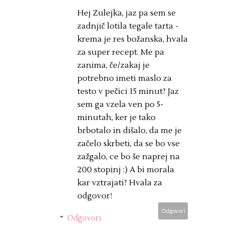
Hej Zulejka, jaz pa sem se
zadnjič lotila tegale tarta -
krema je res božanska, hvala
za super recept. Me pa
zanima, če/zakaj je
potrebno imeti maslo za
testo v pečici 15 minut? Jaz
sem ga vzela ven po 5-
minutah, ker je tako
brbotalo in dišalo, da me je
začelo skrbeti, da se bo vse
zažgalo, ce bo še naprej na
200 stopinj :) A bi morala
kar vztrajati? Hvala za
odgovor!
Odgovori
Odgovori