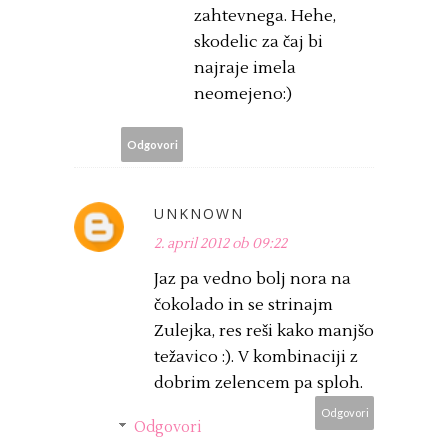
zahtevnega. Hehe,
skodelic za čaj bi
najraje imela
neomejeno:)
Odgovori
UNKNOWN
2. april 2012 ob 09:22
Jaz pa vedno bolj nora na
čokolado in se strinajm
Zulejka, res reši kako manjšo
težavico :). V kombinaciji z
dobrim zelencem pa sploh.
Odgovori
Odgovori