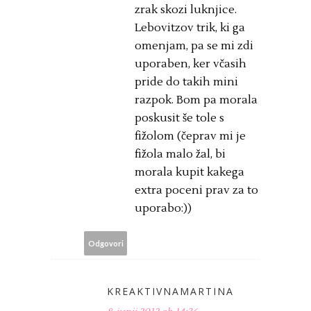
zrak skozi luknjice.
Lebovitzov trik, ki ga
omenjam, pa se mi zdi
uporaben, ker včasih
pride do takih mini
razpok. Bom pa morala
poskusit še tole s
fižolom (čeprav mi je
fižola malo žal, bi
morala kupit kakega
extra poceni prav za to
uporabo:))
Odgovori
KREAKTIVNAMARTINA