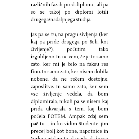
različnih fazah pred diplomo, ali pa
so se takoj po diplomi lotili
drugega/nadaljnjega študija.
Jaz pa se tu, na pragu življenja (ker
kaj pa pride drugega po šoli, kot
življenje?), počutim tako
izgubljeno. In ne vem, če je to samo
zato, ker mi je bilo na faksu res
fino. In samo zato, ker nisem dobila
nobene, da ne rečem dostojne,
zaposlitve. In samo zato, ker sem
vse življenje vedela, da bom
diplomirala, nikoli pa se nisem kaj
prida ukvarjala s tem, kaj bom
počela POTEM. Ampak zdaj sem
pač tu ... in ko vidim študente, jim
precej bolj kot bone, napotnice in
žurke zavidam to, da vedo, da imajo