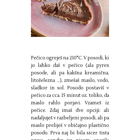
Pečico ogreješ na 210°C. V posodi, ki
jo lahko daš v pečico (ala pyrex
posode, ali pa kakšna kreamična,
litoželezna ...), zmešaš maslo, vodo,
sladkor in sol. Posodo postaviš v
pečico za cca. 15 minut oz. toliko, da
maslo rahlo porjavi. Vzameš iz
pečice. Zdaj imaš dve opciji: ali
nadaljuješ v razbeljeni posodi, ali pa
maslo preliješ v običajno plastično
posodo. Prva naj bi bila sicer tista