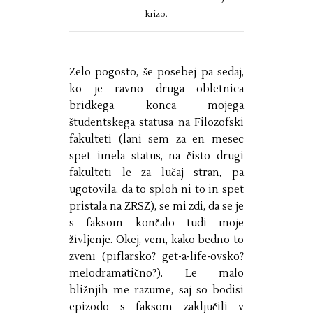
krizo.
Zelo pogosto, še posebej pa sedaj,
ko je ravno druga obletnica
bridkega konca mojega
študentskega statusa na Filozofski
fakulteti (lani sem za en mesec
spet imela status, na čisto drugi
fakulteti le za lučaj stran, pa
ugotovila, da to sploh ni to in spet
pristala na ZRSZ), se mi zdi, da se je
s faksom končalo tudi moje
življenje. Okej, vem, kako bedno to
zveni (piflarsko? get-a-life-ovsko?
melodramatično?). Le malo
bližnjih me razume, saj so bodisi
epizodo s faksom zaključili v