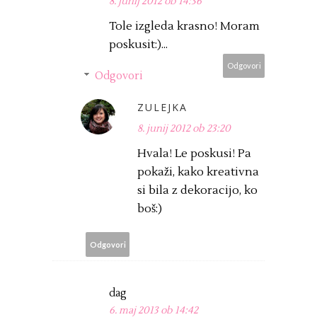
8. junij 2012 ob 14:36
Tole izgleda krasno! Moram
poskusit:)...
Odgovori
Odgovori
ZULEJKA
8. junij 2012 ob 23:20
Hvala! Le poskusi! Pa
pokaži, kako kreativna
si bila z dekoracijo, ko
boš:)
Odgovori
dag
6. maj 2013 ob 14:42