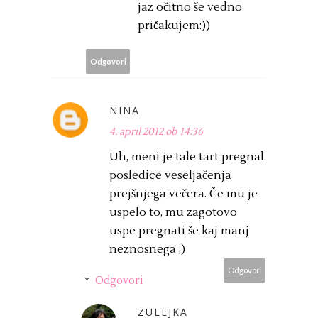
jaz očitno še vedno
pričakujem:))
Odgovori
NINA
4. april 2012 ob 14:36
Uh, meni je tale tart pregnal
posledice veseljačenja
prejšnjega večera. Če mu je
uspelo to, mu zagotovo
uspe pregnati še kaj manj
neznosnega ;)
Odgovori
Odgovori
ZULEJKA