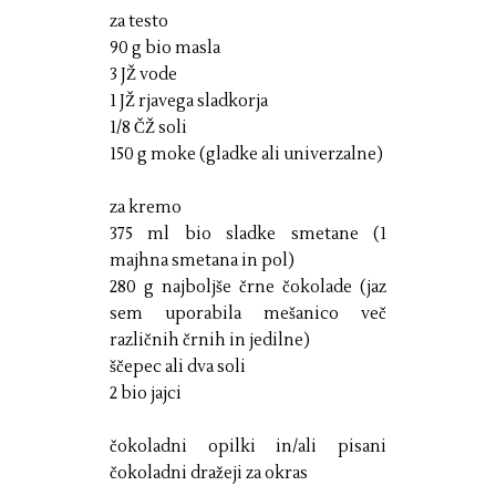
za testo
90 g bio masla
3 JŽ vode
1 JŽ rjavega sladkorja
1/8 ČŽ soli
150 g moke (gladke ali univerzalne)
za kremo
375 ml bio sladke smetane (1
majhna smetana in pol)
280 g najboljše črne čokolade (jaz
sem uporabila mešanico več
različnih črnih in jedilne)
ščepec ali dva soli
2 bio jajci
čokoladni opilki in/ali pisani
čokoladni dražeji za okras