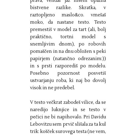
prava, vendar jaz nisem opazila
bistvene razlike. Skratka, v
raztopljeno maslo&co. vmešaš
moko, da nastane testo. Testo
premestiš v model za tart (ali, bolj
praktično, tortni model s
snemljivim dnom), po robovih
pomaščen in na dnu obložen s peki
papirjem (natančno odrezanim:))
in s prsti razporediš po modelu.
Posebno pozornost posvetiš
ustvarjanju roba, ki naj bo dovolj
visok in ne predebel.
V testo večkrat zabodeš vilice, da se
naredijo luknjice in se testo v
pečici ne bi napihovalo. Pri Davidu
Lebovitzu sem prvič slišala za ta kul
trik: košček surovega testa (ne vem,