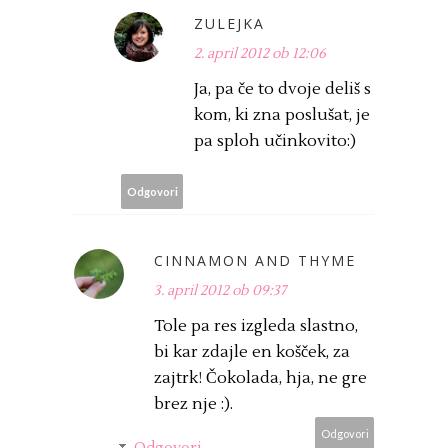
ZULEJKA
2. april 2012 ob 12:06
Ja, pa če to dvoje deliš s
kom, ki zna poslušat, je
pa sploh učinkovito:)
Odgovori
CINNAMON AND THYME
3. april 2012 ob 09:37
Tole pa res izgleda slastno,
bi kar zdajle en košček, za
zajtrk! Čokolada, hja, ne gre
brez nje :).
Odgovori