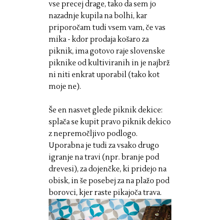
vse precej drage, tako da sem jo
nazadnje kupila na bolhi, kar
priporočam tudi vsem vam, če vas
mika - kdor prodaja košaro za
piknik, ima gotovo raje slovenske
piknike od kultiviranih in je najbrž
ni niti enkrat uporabil (tako kot
moje ne).
Še en nasvet glede piknik dekice:
splača se kupit pravo piknik dekico
z nepremočljivo podlogo.
Uporabna je tudi za vsako drugo
igranje na travi (npr. branje pod
drevesi), za dojenčke, ki pridejo na
obisk, in še posebej za na plažo pod
borovci, kjer raste pikajoča trava.