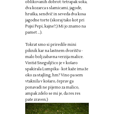
oblikovanih dobrot: tetrapak soka,
dva kozarca s slamicami, jagode,
hruška, sendvič in seveda dva kosa
jagodne torte (skoraj tako kot pri
Pujsi Pepi, kajne?;) Mi jo znamo na
pamet ...).
Tokrat smo si priredile mini
piknik kar na lastnem dvorišču -
malo bolj zabavna verzija malice.
Vintiđ Sneguljčico je v košaro
spakirala Lumpika - kot kaže ima že
oko za stajling, hm? Vino pa sem
vtaknila v košaro, čeprav ga
ponavadi ne pijemo za malico,
ampak zdelo se mi je, da res res
paše zraven;)