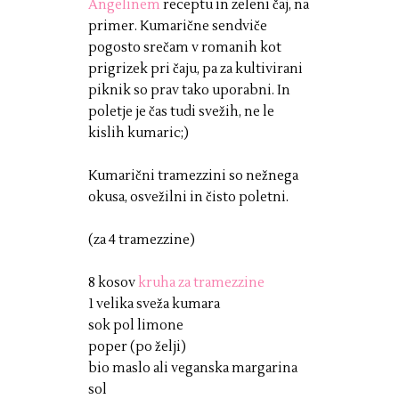
Angelinem
receptu in zeleni čaj, na
primer. Kumarične sendviče
pogosto srečam v romanih kot
prigrizek pri čaju, pa za kultivirani
piknik so prav tako uporabni. In
poletje je čas tudi svežih, ne le
kislih kumaric;)
Kumarični tramezzini so nežnega
okusa, osvežilni in čisto poletni.
(za 4 tramezzine)
8 kosov
kruha za tramezzine
1 velika sveža kumara
sok pol limone
poper (po želji)
bio maslo ali veganska margarina
sol