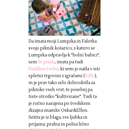
Da imata moji Lumpika in Falotka
svojo piknik košarico, s katero se
Lumpika odpravlja k "bolni babici",
sem
že pisala
, imata pa tudi
hladilno torbo
, ki sem jo našla v isti
spletni trgovini z igračami (
Silly
),
in je prav tako zelo dobrodošla za
piknike vseh vrst, še posebej pa
tiste otroško "kultivirane". Tudi ta
je ročno narajena po švedskem
dizajnu znamke Oskar&Ellen.
Sešita je iz blaga, res ljubka in
prijazna, pralna in polna lično