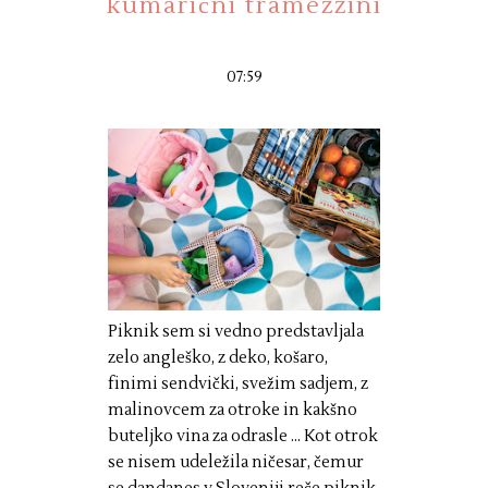
kumarični tramezzini
07:59
Piknik sem si vedno predstavljala
zelo angleško, z deko, košaro,
finimi sendvički, svežim sadjem, z
malinovcem za otroke in kakšno
buteljko vina za odrasle ... Kot otrok
se nisem udeležila ničesar, čemur