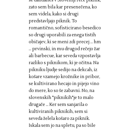
se dandanes v Sloveniji reče piknik,
zato sem bila kar presenečena, ko
sem videla, kako si drugi
predstavljajo piknik. To
romantično, sofisticirano besedico
so drugi uporabili za enega tistih
običajev, ki se meni zdi precej ... hm
... prvinski, in mu drugod rečejo žar
ali barbecue, kar seveda vzpostavlja
razliko s piknikom, ki je očitna. Na
pikniku ljudje sedijo na dekcah, iz
košare vzamejo krožnike in pribor,
se kultivirano hecajo in pijejo vino
do mere, ko so še zabavni. No, na
slovenskih "piknikih"je to malo
drugače ... Ker sem sanjarila o
kultiviranih piknikih, sem si
seveda želela košaro za piknik.
Iskala sem jo na spletu, pa so bile