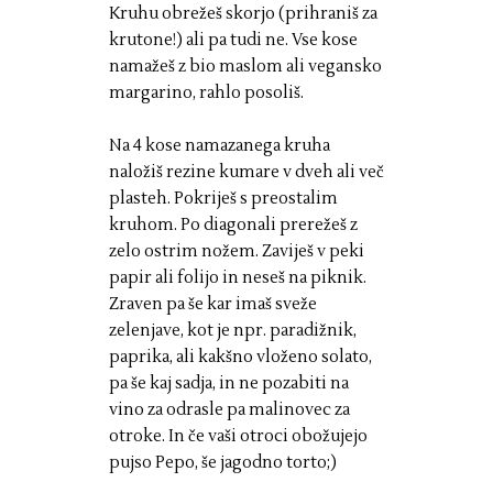
Kruhu obrežeš skorjo (prihraniš za
krutone!) ali pa tudi ne. Vse kose
namažeš z bio maslom ali vegansko
margarino, rahlo posoliš.
Na 4 kose namazanega kruha
naložiš rezine kumare v dveh ali več
plasteh. Pokriješ s preostalim
kruhom. Po diagonali prerežeš z
zelo ostrim nožem. Zaviješ v peki
papir ali folijo in neseš na piknik.
Zraven pa še kar imaš sveže
zelenjave, kot je npr. paradižnik,
paprika, ali kakšno vloženo solato,
pa še kaj sadja, in ne pozabiti na
vino za odrasle pa malinovec za
otroke. In če vaši otroci obožujejo
pujso Pepo, še jagodno torto;)