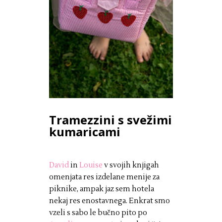
Tramezzini s svežimi
kumaricami
David
in
Louise
v svojih knjigah
omenjata res izdelane menije za
piknike, ampak jaz sem hotela
nekaj res enostavnega. Enkrat smo
vzeli s sabo le bučno pito po