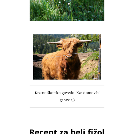
Krasno škotsko govedo. Kar domov bi
ga vzela;)
Recept za beli fižol