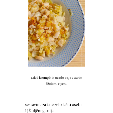
Mlad krompir in mlado zelje s starim
fižolom. Njami.
sestavine za 2 ne zelo lačni osebi:
1 JŽ oljčnega olja