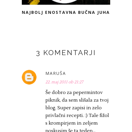
NAJBOLJ ENOSTAVNA BUČNA JUHA
3 KOMENTARJI
MARUŠA
22. maj 2011 ob 21:27
Še dobro za pepermintov
piknik, da sem slišala za tvoj
blog. Super zapisi in zelo
privlačni recepti. :) Tale fižol
s krompirjem in zeljem
poskusim še ta teden...