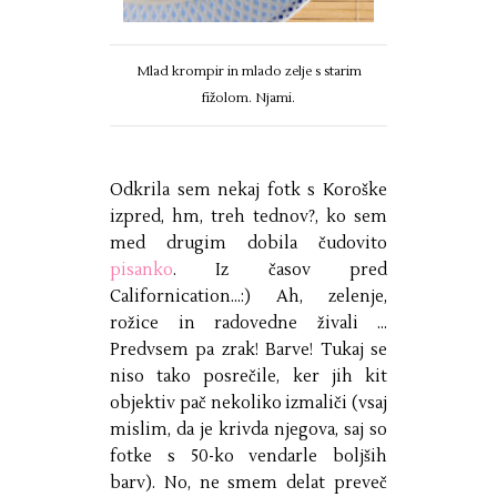
Mlad krompir in mlado zelje s starim
fižolom. Njami.
Odkrila sem nekaj fotk s Koroške
izpred, hm, treh tednov?, ko sem
med drugim dobila čudovito
pisanko
. Iz časov pred
Californication...:) Ah, zelenje,
rožice in radovedne živali ...
Predvsem pa zrak! Barve! Tukaj se
niso tako posrečile, ker jih kit
objektiv pač nekoliko izmaliči (vsaj
mislim, da je krivda njegova, saj so
fotke s 50-ko vendarle boljših
barv). No, ne smem delat preveč