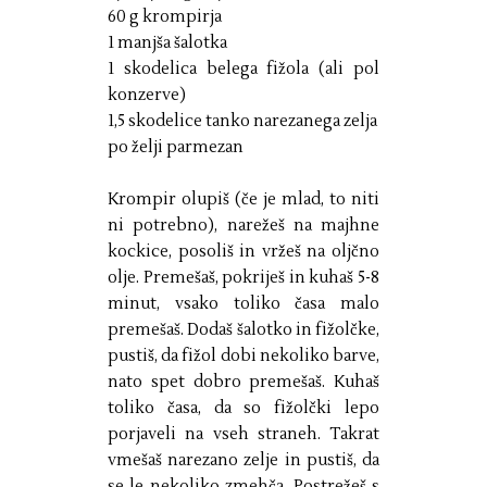
60 g krompirja
1 manjša šalotka
1 skodelica belega fižola (ali pol
konzerve)
1,5 skodelice tanko narezanega zelja
po želji parmezan
Krompir olupiš (če je mlad, to niti
ni potrebno), narežeš na majhne
kockice, posoliš in vržeš na oljčno
olje. Premešaš, pokriješ in kuhaš 5-8
minut, vsako toliko časa malo
premešaš. Dodaš šalotko in fižolčke,
pustiš, da fižol dobi nekoliko barve,
nato spet dobro premešaš. Kuhaš
toliko časa, da so fižolčki lepo
porjaveli na vseh straneh. Takrat
vmešaš narezano zelje in pustiš, da
se le nekoliko zmehča. Postrežeš s